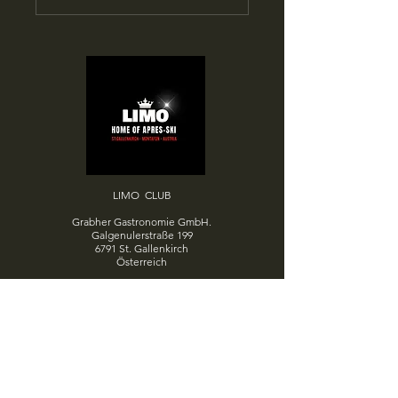
LIMO CLUB
Grabher Gastronomie GmbH.
Galgenulerstraße 199
6791 St. Gallenkirch
Österreich
+43 6706064315
office@limo.at
Datenschutzerklärung